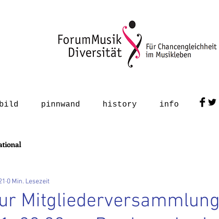
bild
pinnwand
history
info
ational
21
0 Min. Lesezeit
zur Mitgliederversammlun