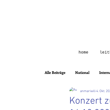
home
leit
Alle Beiträge
National
Intern
anmariwili
4. Okt. 20
Konzert 