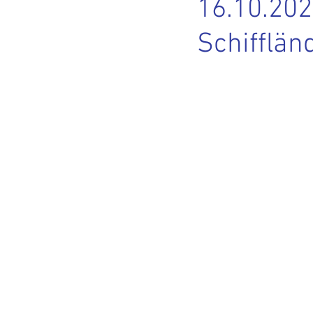
16.10.202
Schifflän