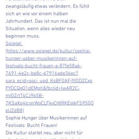
zwangsläufig etwas verändern. Es fühlt 
sich an wie vor einem halben 
Jahrhundert. Das ist nun mal die 
Situation, wenn alles wieder neu 
beginnen muss. 
Spiegel 
(https://www.spiegel.de/kultur/sophie-
hunger-ueber-musikerinnen-auf-
festivals-bucht-frauen-a-87fe58a6-
7691-4e2c-be8c-67916ade36ec?
sara_ecid=soci_upd_KsBF0AFjflf0DZCxp
PYDCQgO1dEMph&fbclid=IwAR2C-
mI0ZrtT4CJ9k5B-
7KSaXq4lcgnWoCLFkvCHtRKEglkFS950O
eUZdB8)
Sophie Hunger über Musikerinnen auf 
Festivals: Bucht Frauen!
Die Kultur startet neu, aber nicht für 